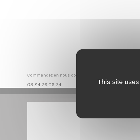
Commandez en nous contactant par mail ou par téléph
This site uses
03 84 76 06 74