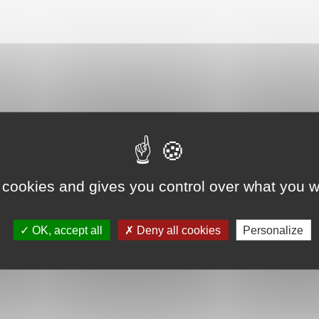
one !
 cookies and gives you control over what you w
Mail
OK, accept all
Deny all cookies
Personalize