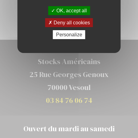
OK, accept all
Deny all cookies
Personalize
Stocks Américains
25 Rue Georges Genoux
70000 Vesoul
03 84 76 06 74
Ouvert du mardi au samedi